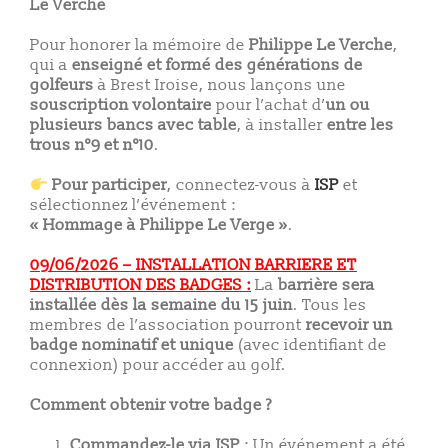
Le Verche
Pour honorer la mémoire de
Philippe Le Verche
,
qui a
enseigné et formé des générations de
golfeurs
à Brest Iroise, nous lançons une
souscription volontaire
pour l’achat d’
un ou
plusieurs bancs avec table
, à installer
entre les
trous n°9 et n°10
.
Pour participer
, connectez-vous à
ISP
et
sélectionnez l’événement :
« Hommage à Philippe Le Verge »
.
09/06/2026 – INSTALLATION BARRIERE ET
DISTRIBUTION DES BADGES :
La
barrière sera
installée dès la semaine du 15 juin
. Tous les
membres de l’association pourront
recevoir un
badge nominatif et unique
(avec identifiant de
connexion) pour accéder au golf.
Comment obtenir votre badge ?
Commandez-le via ISP
: Un événement a été