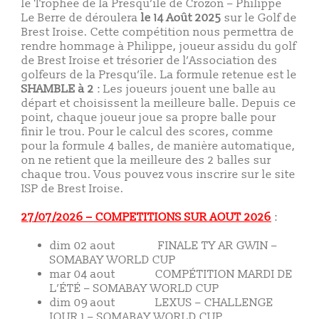
le Trophée de la Presqu’île de Crozon – Philippe
Le Berre de déroulera
le 14 Août 2025
sur le Golf de
Brest Iroise. Cette compétition nous permettra de
rendre hommage à Philippe, joueur assidu du golf
de Brest Iroise et trésorier de l’Association des
golfeurs de la Presqu’île. La formule retenue est le
SHAMBLE à 2
: Les joueurs jouent une balle au
départ et choisissent la meilleure balle. Depuis ce
point, chaque joueur joue sa propre balle pour
finir le trou. Pour le calcul des scores, comme
pour la formule 4 balles, de manière automatique,
on ne retient que la meilleure des 2 balles sur
chaque trou. Vous pouvez vous inscrire sur le site
ISP de Brest Iroise.
27/07/2026 – COMPETITIONS SUR AOUT 2026
:
dim 02 aout FINALE TY AR GWIN –
SOMABAY WORLD CUP
mar 04 aout COMPÉTITION MARDI DE
L’ÉTÉ – SOMABAY WORLD CUP
dim 09 aout LEXUS – CHALLENGE
JOUR 1 – SOMABAY WORLD CUP