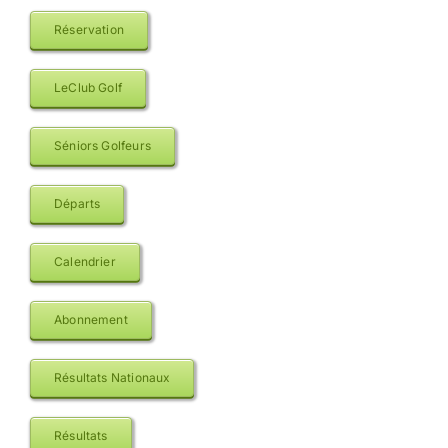
Réservation
LeClub Golf
Séniors Golfeurs
Départs
Calendrier
Abonnement
Résultats Nationaux
Résultats