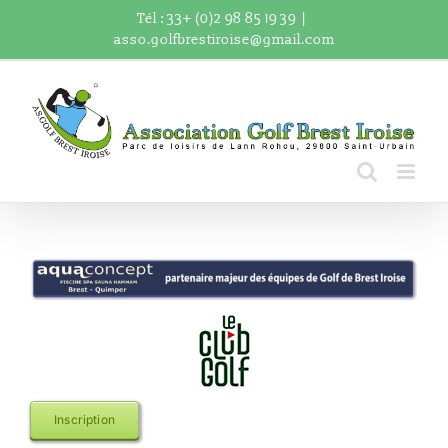
Passer
Tél : 33+ (0)2 98 85 19 39
|
au
asso.golfbrestiroise@gmail.com
contenu
Inscription