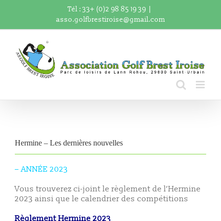
Passer
Tél : 33+ (0)2 98 85 19 39
|
au
asso.golfbrestiroise@gmail.com
contenu
Hermine – Les dernières nouvelles
–
ANNÉE 2023
Vous trouverez ci-joint le règlement de l’Hermine
2023 ainsi que le calendrier des compétitions
Règlement Hermine 2023