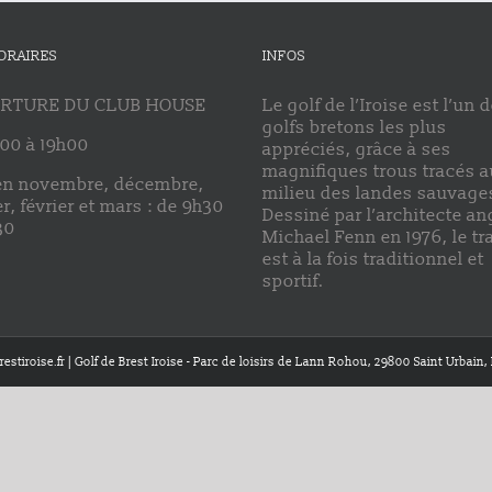
ORAIRES
INFOS
RTURE DU CLUB HOUSE
Le golf de l’Iroise est l’un 
golfs bretons les plus
00 à 19h00
appréciés, grâce à ses
magnifiques trous tracés a
en novembre, décembre,
milieu des landes sauvage
er, février et mars : de 9h30
Dessiné par l’architecte an
30
Michael Fenn en 1976, le tr
est à la fois traditionnel et
sportif.
estiroise.fr | Golf de Brest Iroise - Parc de loisirs de Lann Rohou, 29800 Saint Urbain, 