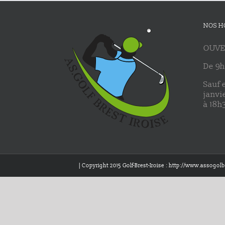
NOS H
OUVE
De 9h
Sauf 
janvi
à 18h
| Copyright 2015 Golf-Brest-Iroise : http://www.assogolbr