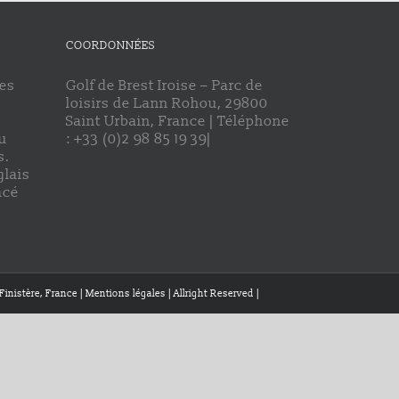
COORDONNÉES
des
Golf de Brest Iroise – Parc de
loisirs de Lann Rohou, 29800
Saint Urbain, France | Téléphone
u
: +33 (0)2 98 85 19 39|
s.
glais
acé
Finistère, France | Mentions légales | Allright Reserved |