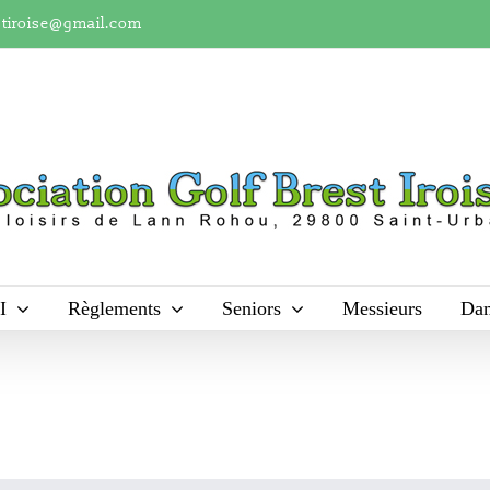
stiroise@gmail.com
I
Règlements
Seniors
Messieurs
Da