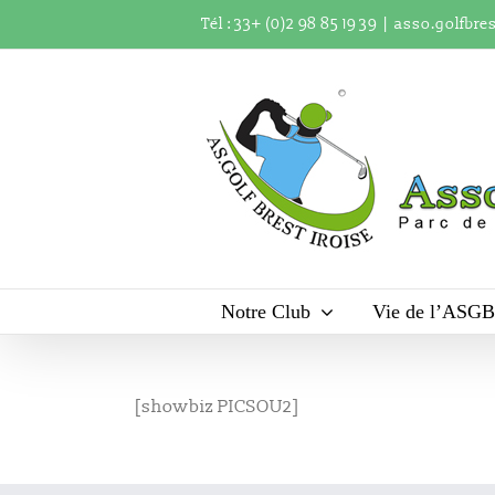
Passer
Tél : 33+ (0)2 98 85 19 39
|
asso.golfbre
au
contenu
Notre Club
Vie de l’ASGB
[showbiz PICSOU2]