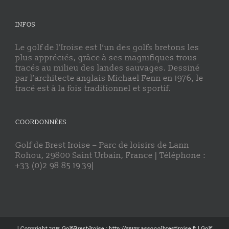
INFOS
Le golf de l’Iroise est l’un des golfs bretons les
plus appréciés, grâce à ses magnifiques trous
tracés au milieu des landes sauvages. Dessiné
par l’architecte anglais Michael Fenn en 1976, le
tracé est à la fois traditionnel et sportif.
COORDONNÉES
Golf de Brest Iroise – Parc de loisirs de Lann
Rohou, 29800 Saint Urbain, France | Téléphone :
+33 (0)2 98 85 19 39|
| Copyright 2015 Golf-Brest-Iroise : http://www.assogolbrestiroise.fr | Golf