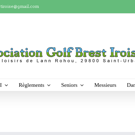
stiroise@gmail.com
I
Règlements
Seniors
Messieurs
Da