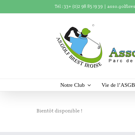
Passer
Tél : 33+ (0)2 98 85 19 39
|
asso.golfbre
au
contenu
Notre Club
Vie de l’ASGB
Bientôt disponible !