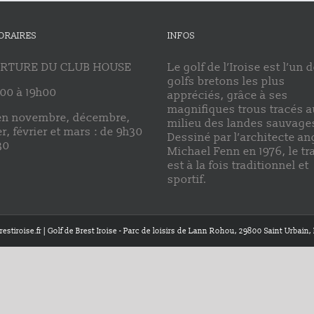
ORAIRES
INFOS
RTURE DU CLUB HOUSE
Le golf de l’Iroise est l’un 
golfs bretons les plus
00 à 19h00
appréciés, grâce à ses
magnifiques trous tracés a
en novembre, décembre,
milieu des landes sauvage
er, février et mars : de 9h30
Dessiné par l’architecte an
30
Michael Fenn en 1976, le tr
est à la fois traditionnel et
sportif.
estiroise.fr | Golf de Brest Iroise - Parc de loisirs de Lann Rohou, 29800 Saint Urbain, 