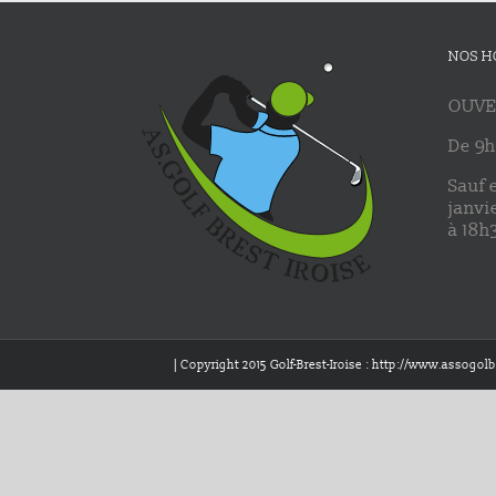
NOS H
OUVE
De 9h
Sauf 
janvi
à 18h
| Copyright 2015 Golf-Brest-Iroise : http://www.assogolbr