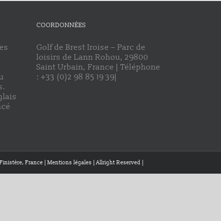
COORDONNÉES
des
Golf de Brest Iroise – Parc de
loisirs de Lann Rohou, 29800
Saint Urbain, France | Téléphone
u
: +33 (0)2 98 85 19 39|
s.
glais
acé
Finistère, France | Mentions légales | Allright Reserved |